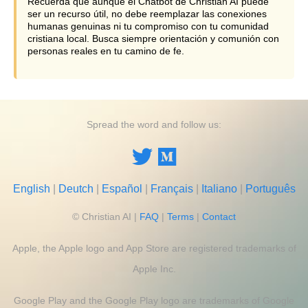
Recuerda que aunque el Chatbot de Christian AI puede
ser un recurso útil, no debe reemplazar las conexiones
humanas genuinas ni tu compromiso con tu comunidad
cristiana local. Busca siempre orientación y comunión con
personas reales en tu camino de fe.
Spread the word and follow us:
English
|
Deutch
|
Español
|
Français
|
Italiano
|
Português
©
Christian AI
|
FAQ
|
Terms
|
Contact
Apple, the Apple logo and App Store are registered trademarks of
Apple Inc.
Google Play and the Google Play logo are trademarks of Google